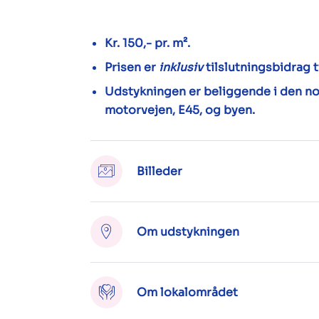
Kr. 150,- pr. m².
Prisen er
inklusiv
tilslutningsbidrag t
Udstykningen er beliggende i den no
motorvejen, E45, og byen.
Billeder
Om udstykningen
Om lokalområdet