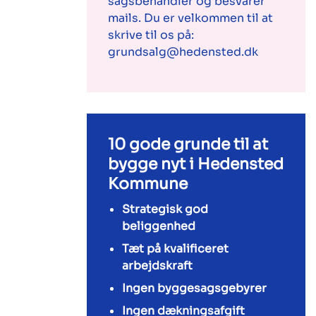
sagsbehandler og besvarer
mails. Du er velkommen til at
skrive til os på:
grundsalg@hedensted.dk
10 gode grunde til at
bygge nyt i Hedensted
Kommune
Strategisk god
beliggenhed
Tæt på kvalificeret
arbejdskraft
Ingen byggesagsgebyrer
Ingen dækningsafgift