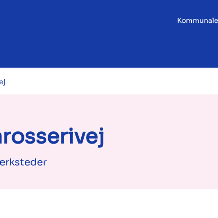
Kommunale
ej
rosserivej
værksteder